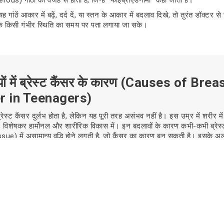
गांठें आकार में बढ़ें, दर्द दें, या स्तन के आकार में बदलाव दिखे, तो तुरंत डॉक्टर स
कि किसी गंभीर स्थिति का समय पर पता लगाया जा सके।
ों में ब्रेस्ट कैंसर के कारण (Causes of Brea
r in Teenagers)
 ब्रेस्ट कैंसर दुर्लभ होता है, लेकिन यह पूरी तरह असंभव नहीं है। इस उम्र में शरीर में
ैं, विशेषकर हार्मोनल और शारीरिक विकास में। इन बदलावों के कारण कभी-कभी ब्रेस्ट
ue) में असामान्य वृद्धि होने लगती है, जो कैंसर का कारण बन सकती है। इसके अल
पर्यावरणीय कारण भी इस बीमारी में योगदान कर सकते हैं।
ं में ब्रेस्ट कैंसर के प्रमुख कारणों को विस्तार से समझा गया है:
ंशिक कारण (Genetic Factors)
 ब्रेस्ट कैंसर का सबसे महत्वपूर्ण कारण आनुवंशिक होता है। अगर परिवार में किसी महि
डाशय) कैंसर हुआ है, तो अगली पीढ़ी में इसका खतरा बढ़ सकता है। विशेष रूप स
यूटेशन कैंसर के जोखिम को कई गुना बढ़ा देते हैं।