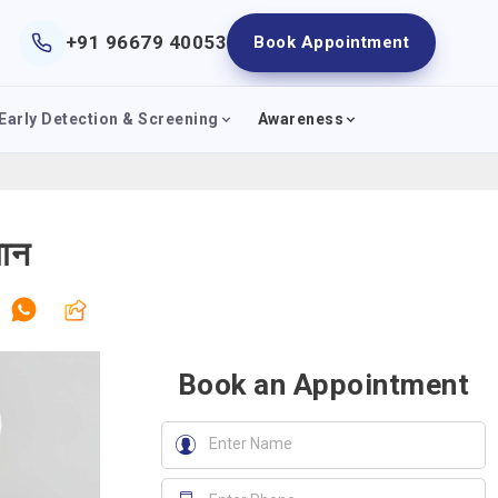
+91 96679 40053
Book Appointment
Early Detection & Screening
Awareness
चान
Book an Appointment