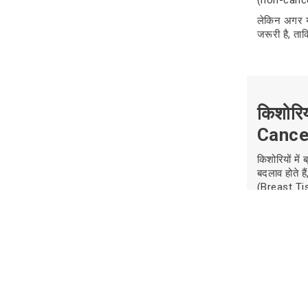
लेकिन अगर यह 
जरूरी है, ता
किशोरिय
Cance
किशोरियों में
बदलाव होते ह
(Breast Tiss
आनुवंशिक और 
नीचे किशोरियो
1. आनुव
किशोरियों में
या ओवरी (अं
BRCA2 जीन म्