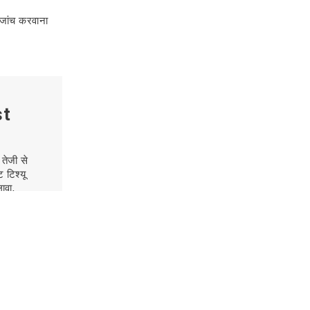
े जांच करवाना
st
पुरुषों में कैंसर के शुरुआती लक्षण क्या हैं?
 तेजी से
 टिश्यू
पुरुषों में कैंसर के लक्षण, कारण, प्रकार और बचाव
ावा,
के उपाय जानें। प्रोस्टेट, फेफड़ों, लिवर व
कोलोरेक्टल कैंसर की समय पर पहचान और इलाज
से जीवन सुरक्षित रखें।
Read more
ला को ब्रेस्ट
े BRCA1 और