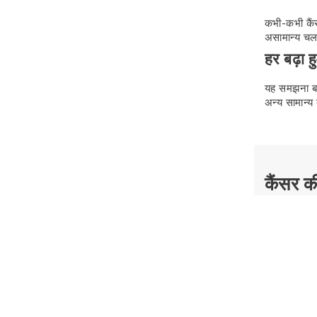
कभी-कभी कैंस
असामान्य चल
हर बढ़ा ह
यह समझना बहु
अन्य सामान्य ब
कैंसर की
कैंसर मार्कर
देता है।
शुरुआती
अगर किसी व्य
हो जाता है।इस
कैंसर के