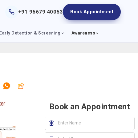
+91 96679 40053
Book Appointment
Early Detection & Screening
Awareness
Book an Appointment