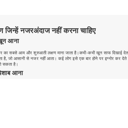
षण जिन्हें नजरअंदाज नहीं करना चाहिए
 खून आना
ंसर का सबसे आम और शुरुआती लक्षण माना जाता है।कभी-कभी खून साफ दिखाई देता
ोता है, जो आसानी से नजर नहीं आता। कई लोग इसे एक बार होने पर इग्नोर कर देते ह
हो सकता है।
पेशाब आना
-बार पेशाब जाने की जरूरत महसूस हो रही है, भले ही यूरिन कम आए, तो यह सामान
सर इंफेक्शन जैसा लगता है, इसलिए लोग इसे नजरअंदाज कर देते हैं।
ते समय जलन या दर्द
 दौरान जलन या दर्द हो रहा है, तो इसे सिर्फ साधारण समस्या मान लेना सही नहीं 
र बनी रहे, तो जांच करवाना जरूरी है।
ने में दिक्कत