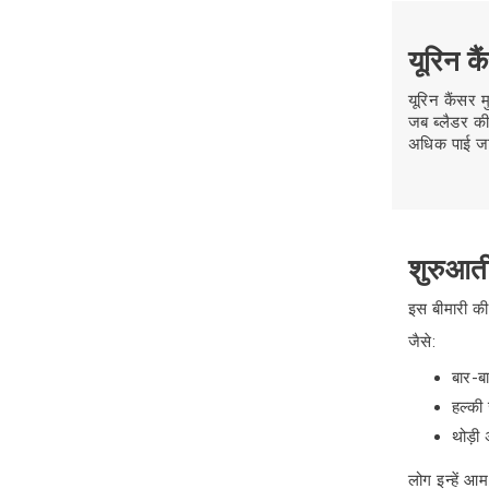
यूरिन कै
यूरिन कैंसर म
जब ब्लैडर की 
अधिक पाई जात
शुरुआती
इस बीमारी की
जैसे:
बार-ब
हल्क
थोड़
लोग इन्हें आम