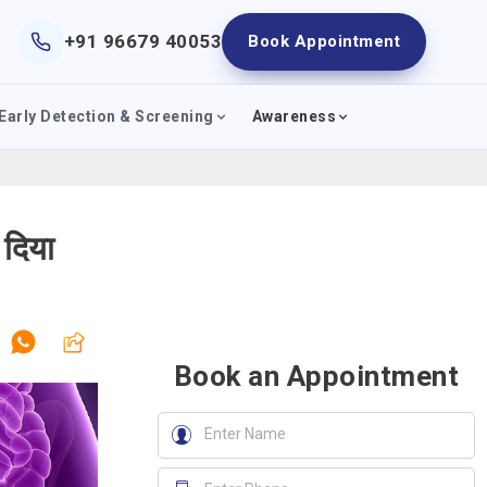
+91 96679 40053
Book Appointment
Early Detection & Screening
Awareness
 दिया
Book an Appointment