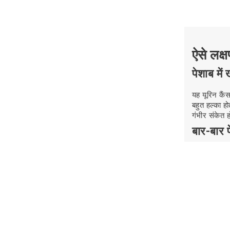
ऐसे लक्
पेशाब में
यह यूरिन कै
बहुत हल्का ह
गंभीर संकेत 
बार-बार 
अगर आपको बार
यह लक्षण अक्
पेशाब कर
अगर पेशाब के
समस्या लगाता
पेशाब रोक