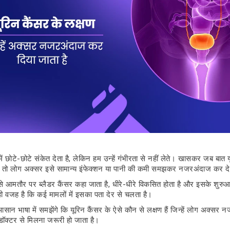
ं छोटे-छोटे संकेत देता है, लेकिन हम उन्हें गंभीरता से नहीं लेते। खासकर जब बात यू
, तो लोग अक्सर इसे सामान्य इंफेक्शन या पानी की कमी समझकर नजरअंदाज कर देते
से आमतौर पर ब्लैडर कैंसर कहा जाता है, धीरे-धीरे विकसित होता है और इसके शुरुआ
 यही वजह है कि कई मामलों में इसका पता देर से चलता है।
सान भाषा में समझेंगे कि यूरिन कैंसर के ऐसे कौन से लक्षण हैं जिन्हें लोग अक्स
 डॉक्टर से मिलना जरूरी हो जाता है।