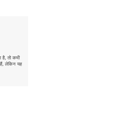
Read more
 है, तो कभी
ैं, लेकिन यह
लेग कैंसर का समय पर पता लगाने के लिए
7 जरूरी लक्षण
्य नहीं है।
पैरों में लगातार दर्द, सूजन, गांठ या चलने में परेशानी
लेग कैंसर के शुरुआती लक्षण हो सकते हैं। जानें लेग
कैंसर क्या है, इसके जरूरी संकेत और समय पर
है।अगर यह
इलाज क्यों जरूरी है।
Read more