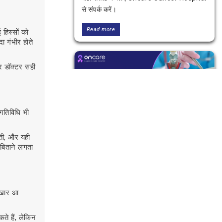
से संपर्क करें।
Read more
हिस्सों को
ा गंभीर होते
र डॉक्टर सही
गतिविधि भी
ाती, और यही
ब्लड कैंसर इलाज: भारत में उपलब्ध सर्वोत्तम
बिताने लगता
विकल्प
ब्लड कैंसर क्या है, इसके लक्षण, प्रकार, जांच और
भारत में आधुनिक इलाज जैसे कीमोथेरेपी, रेडिएशन,
बुखार आ
टारगेटेड थेरेपी व बोन मैरो ट्रांसप्लांट। जानें पूरी
जानकारी।
े हैं, लेकिन