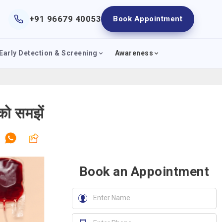
+91 96679 40053
Book Appointment
Early Detection & Screening
Awareness
को समझें
Book an Appointment