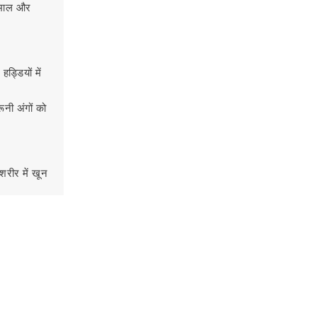
खभाल और
Read more
्डियों में
ूनी अंगों को
ब्लड कैंसर के कारण: आनुवंशिक,
 शरीर में खून
पर्यावरणीय और जीवनशैली कारक
 काम करते
ब्लड कैंसर क्यों होता है? जानिए इसके मुख्य कारण,
प्रकार, लक्षण और समय पर पहचान का महत्व
आसान भाषा में। सही जानकारी से डर कम करें और
सही इलाज की ओर बढ़ें।
Read more