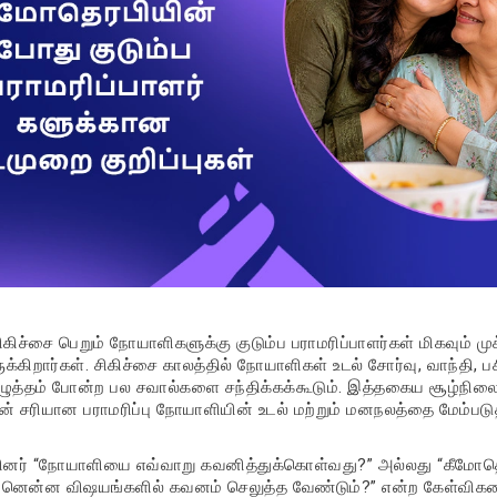
கிச்சை பெறும் நோயாளிகளுக்கு குடும்ப பராமரிப்பாளர்கள் மிகவும் ம
கிறார்கள். சிகிச்சை காலத்தில் நோயாளிகள் உடல் சோர்வு, வாந்தி, 
ுத்தம் போன்ற பல சவால்களை சந்திக்கக்கூடும். இத்தகைய சூழ்நிலைக
ின் சரியான பராமரிப்பு நோயாளியின் உடல் மற்றும் மனநலத்தை மேம்படு
்தினர் “நோயாளியை எவ்வாறு கவனித்துக்கொள்வது?” அல்லது “கீமோத
ன்னென்ன விஷயங்களில் கவனம் செலுத்த வேண்டும்?” என்ற கேள்வி