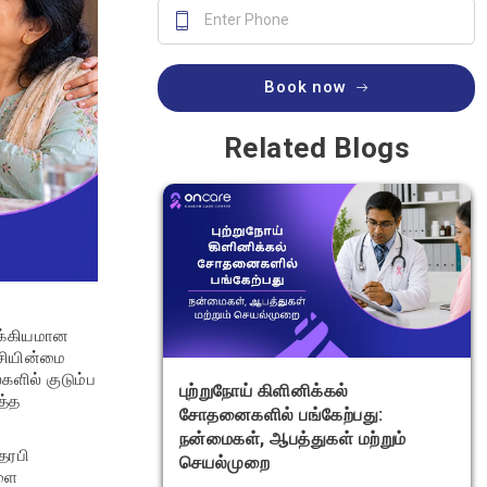
Book now
Related Blogs
ுக்கியமான
பசியின்மை
ளில் குடும்ப
புற்றுநோய் கிளினிக்கல்
த்த
சோதனைகளில் பங்கேற்பது:
நன்மைகள், ஆபத்துகள் மற்றும்
ெரபி
செயல்முறை
களை