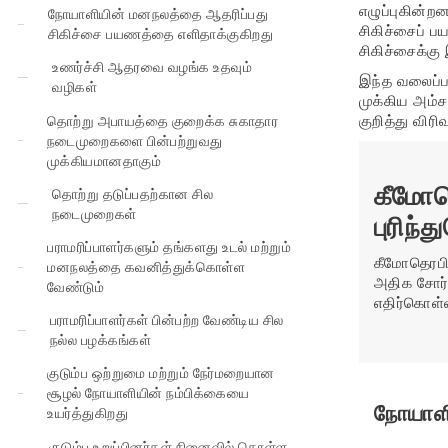
எழுப்புகின்
நோயாளியின் மனநலத்தை ஆதரிப்பது
சிகிச்சைப் ப
சிகிச்சை பயணத்தை எளிதாக்குகிறது
சிகிச்சைக்க
உணர்ச்சி ஆதரவை வழங்க உதவும்
இந்த வலைப்பத
வழிகள்
முக்கிய அம்ச
குறித்து விரி
தொற்று அபாயத்தை குறைக்க சுகாதார
நடைமுறைகளை பின்பற்றுவது
முக்கியமானதாகும்
கீமோத
தொற்று தடுப்பதற்கான சில
நடைமுறைகள்
புரிந்
பராமரிப்பாளர்களும் தங்களது உடல் மற்றும்
கீமோதெரபி
மனநலத்தை கவனித்துக்கொள்ள
அதிக சோர்
வேண்டும்
எதிர்கொள்
பராமரிப்பாளர்கள் பின்பற்ற வேண்டிய சில
நல்ல பழக்கங்கள்
குடும்ப ஒற்றுமை மற்றும் நேர்மறையான
சூழல் நோயாளியின் நம்பிக்கையை
நோயாளி
உயர்த்துகிறது
குடும்ப உறுப்பினர்கள் நினைவில் கொள்ள