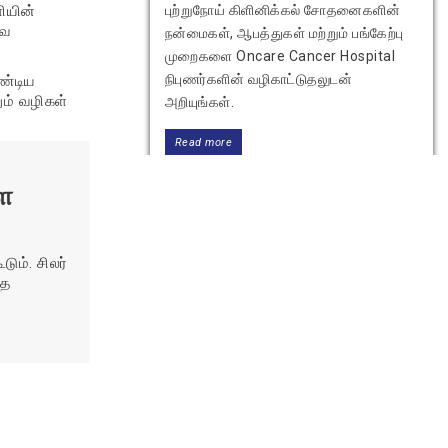
ியின்
புற்றுநோய் கிளினிக்கல் சோதனைகளின்
ுவ
நன்மைகள், ஆபத்துகள் மற்றும் பங்கேற்பு
முறைகளை Oncare Cancer Hospital
நிபுணர்களின் வழிகாட்டுதலுடன்
ண்டிய
ும் வழிகள்
அறியுங்கள்.
Read more
ை
ம். சிலர்
தை
புகையிலையை விட்டுவிட
இந்தியாவில் இலவச உதவி எண்கள்
மற்றும் ஆதரவு வளங்கள்