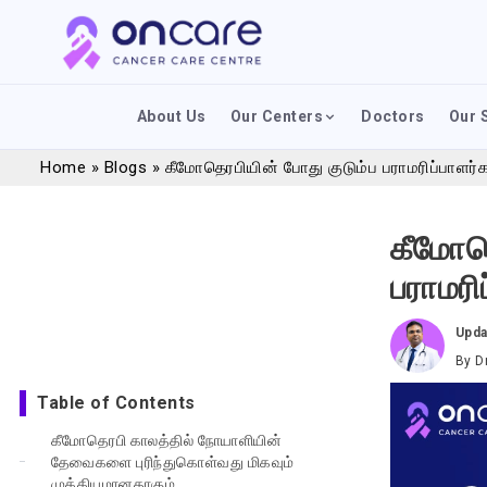
About Us
Our Centers
Doctors
Our 
Home
»
Blogs
»
கீமோதெரபியின் போது குடும்ப பராமரிப்பாளர்
கீமோதெ
பராமரி
Upda
By
D
Table of Contents
கீமோதெரபி காலத்தில் நோயாளியின்
தேவைகளை புரிந்துகொள்வது மிகவும்
முக்கியமானதாகும்