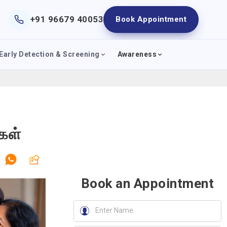
+91 96679 40053
Book Appointment
Early Detection & Screening
Awareness
கள்
Book an Appointment