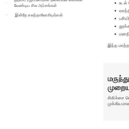
உடல் 
வேண்டிய சில அம்சங்கள்
வாந்த
இன்றே கலந்தாலோசியுங்கள்
பசிய
தூக்
மனநி
இந்த மாற்ற
மருந்
முறைய
சிகிச்சை 
முக்கியமா