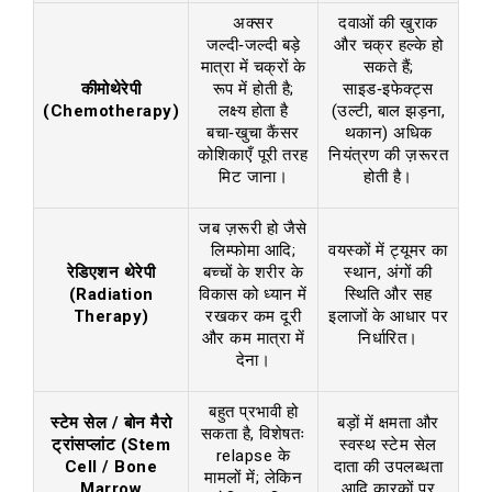
अक्सर
दवाओं की खुराक
जल्दी‑जल्दी बड़े
और चक्र हल्के हो
मात्रा में चक्रों के
सकते हैं;
कीमोथेरेपी
रूप में होती है;
साइड‑इफेक्ट्स
(Chemotherapy)
लक्ष्य होता है
(उल्टी, बाल झड़ना,
बचा‑खुचा कैंसर
थकान) अधिक
कोशिकाएँ पूरी तरह
नियंत्रण की ज़रूरत
मिट जाना।
होती है।
जब ज़रूरी हो जैसे
लिम्फोमा आदि;
वयस्कों में ट्यूमर का
रेडिएशन थेरेपी
बच्चों के शरीर के
स्थान, अंगों की
(Radiation
विकास को ध्यान में
स्थिति और सह
Therapy)
रखकर कम दूरी
इलाजों के आधार पर
और कम मात्रा में
निर्धारित।
देना।
बहुत प्रभावी हो
स्टेम सेल / बोन मैरो
बड़ों में क्षमता और
सकता है, विशेषतः
ट्रांसप्लांट (Stem
स्वस्थ स्टेम सेल
relapse के
Cell / Bone
दाता की उपलब्धता
मामलों में; लेकिन
Marrow
आदि कारकों पर